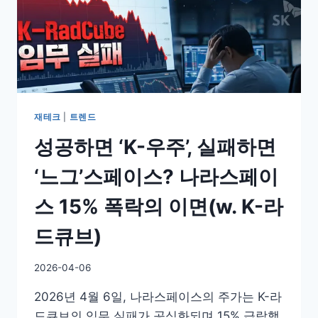
재테크
|
트렌드
성공하면 ‘K-우주’, 실패하면
‘느그’스페이스? 나라스페이
스 15% 폭락의 이면(w. K-라
드큐브)
By
2026-04-06
GS
2026년 4월 6일, 나라스페이스의 주가는 K-라
이
슈
드큐브의 임무 실패가 공식화되며 15% 급락했