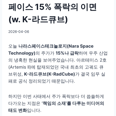
페이스 15% 폭락의 이면
(w. K-라드큐브)
By
2026-04-06
GS
이
오늘
나라스페이스테크놀로지(Nara Space
슈
Technology)
의 주가가
15%나 급락
하며 우주 산업
의 냉혹한 현실을 보여주었습니다. 아르테미스 2호
(Artemis II)에 탑재되었던 국내 최초의 고궤도 큐
브위성,
K-라드큐브(K-RadCube)
가 결국 임무 실
패로 공식 정리되었기 때문입니다.
하지만 이번 사태에서 주가 폭락보다 더 씁쓸하게
다가오는 지점은
‘책임의 소재’를 다루는 미디어의
태도 변화
입니다.