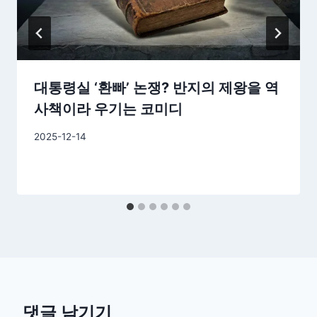
대통령실 ‘환빠’ 논쟁? 반지의 제왕을 역
사책이라 우기는 코미디
By
2025-12-14
GS
이
슈
댓글 남기기