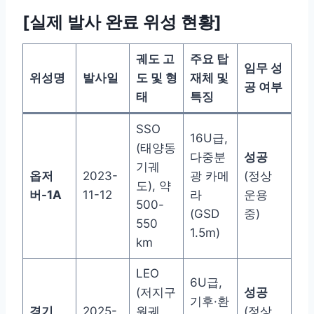
[실제 발사 완료 위성 현황]
궤도 고
주요 탑
임무 성
위성명
발사일
도 및 형
재체 및
공 여부
태
특징
SSO
16U급,
(태양동
다중분
성공
기궤
옵저
2023-
광 카메
(정상
도), 약
버-1A
11-12
라
운용
500-
(GSD
중)
550
1.5m)
km
LEO
6U급,
(저지구
성공
기후·환
경기
2025-
원궤
(정상