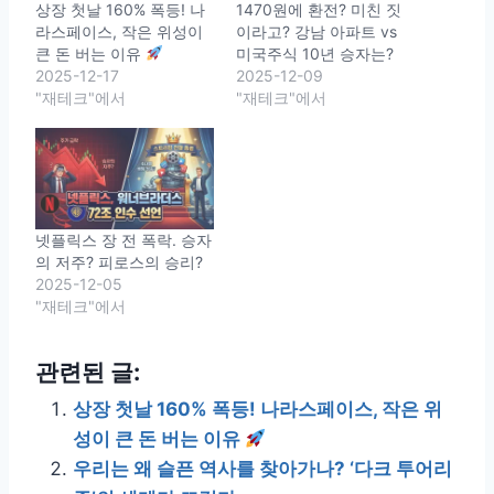
상장 첫날 160% 폭등! 나
1470원에 환전? 미친 짓
라스페이스, 작은 위성이
이라고? 강남 아파트 vs
큰 돈 버는 이유
미국주식 10년 승자는?
2025-12-17
2025-12-09
"재테크"에서
"재테크"에서
넷플릭스 장 전 폭락. 승자
의 저주? 피로스의 승리?
2025-12-05
"재테크"에서
관련된 글:
상장 첫날 160% 폭등! 나라스페이스, 작은 위
성이 큰 돈 버는 이유
우리는 왜 슬픈 역사를 찾아가나? ‘다크 투어리