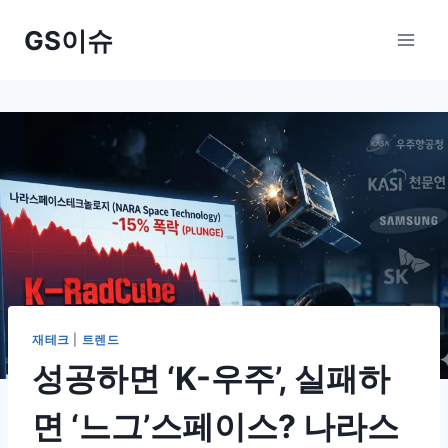
Skip
GS이슈
to
content
재테크
|
트렌드
성공하면 ‘K-우주’, 실패하
면 ‘느그’스페이스? 나라스