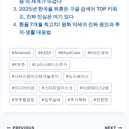
즘’의 세계가 뜨겁다
2025년 한국을 뒤흔든 구글 검색어 TOP 키워
드, 진짜 민심은 여기 있다
환율 7개월 최고치! 원화 약세의 진짜 원인과 투
자·생활 대응법
Post
#
ArtemisII
#
KASA
#
KRadCube
#
K라드큐브
Tags:
#
K우주
#
나라스페이스주가
#
나라스페이스테크놀로지
#
뉴스페이스
#
미디어비판
#
스타트업리스크
#
아르테미스2호
#
우주항공청
#
임무실패
#
주가폭락
#
천문연
PREVIOUS
NEXT