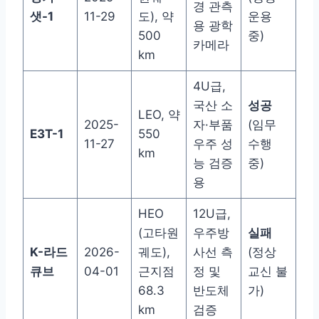
경 관측
샛-1
11-29
도), 약
운용
용 광학
500
중)
카메라
km
4U급,
국산 소
성공
LEO, 약
2025-
자·부품
(임무
E3T-1
550
11-27
우주 성
수행
km
능 검증
중)
용
HEO
12U급,
(고타원
우주방
실패
K-라드
2026-
궤도),
사선 측
(정상
큐브
04-01
근지점
정 및
교신 불
68.3
반도체
가)
km
검증