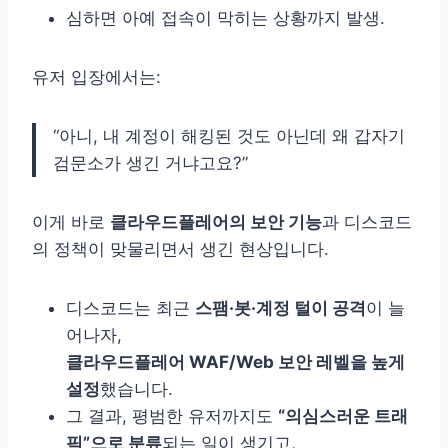
심하면 아예 접속이 막히는 상황까지 발생.
유저 입장에서는:
“아니, 내 계정이 해킹된 것도 아닌데 왜 갑자기
검문소가 생긴 거냐고요?”
이게 바로
클라우드플레어의 보안 기능
과 디스코드
의 정책이 맞물리면서 생긴 현상입니다.
디스코드는 최근
스팸·봇·계정 털이 공격
이 늘
어나자,
클라우드플레어 WAF/Web 보안 레벨을 높게
설정
했습니다.
그 결과, 평범한 유저까지도
“의심스러운 트래
픽”으로 분류
되는 일이 생기고,