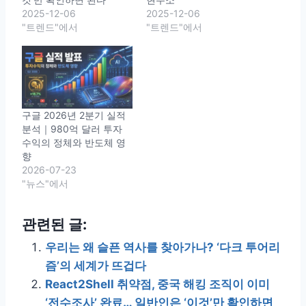
2025-12-06
2025-12-06
"트렌드"에서
"트렌드"에서
구글 2026년 2분기 실적
분석｜980억 달러 투자
수익의 정체와 반도체 영
향
2026-07-23
"뉴스"에서
관련된 글:
우리는 왜 슬픈 역사를 찾아가나? ‘다크 투어리
즘’의 세계가 뜨겁다
React2Shell 취약점, 중국 해킹 조직이 이미
‘전수조사’ 완료… 일반인은 ‘이것’만 확인하면