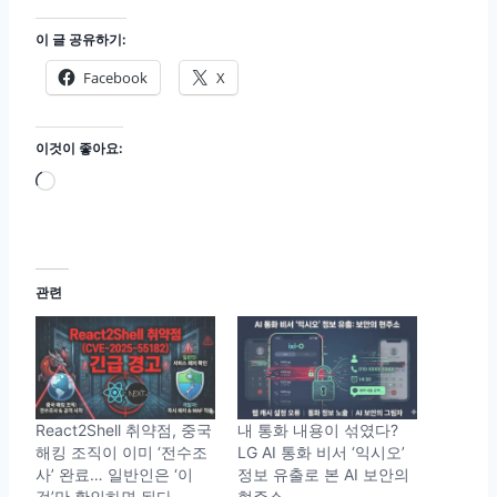
이 글 공유하기:
Facebook
X
이것이 좋아요:
로
드
중
.
관련
.
.
React2Shell 취약점, 중국
내 통화 내용이 섞였다?
해킹 조직이 이미 ‘전수조
LG AI 통화 비서 ‘익시오’
사’ 완료… 일반인은 ‘이
정보 유출로 본 AI 보안의
것’만 확인하면 된다
현주소