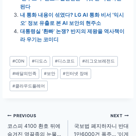
된다
내 통화 내용이 섞였다? LG AI 통화 비서 ‘익시
오’ 정보 유출로 본 AI 보안의 현주소
대통령실 ‘환빠’ 논쟁? 반지의 제왕을 역사책이
라 우기는 코미디
Post
#
CDN
#
디도스
#
디스코드
#
리그오브레전드
Tags:
#
배달의민족
#
보안
#
인터넷 장애
#
클라우드플레어
글
PREVIOUS
NEXT
코스피 4100 환호 뒤에
국보법 폐지하자니 반대
탐
숨겨진 영끌족의 눈물…
1만6000건 폭주… ‘이게