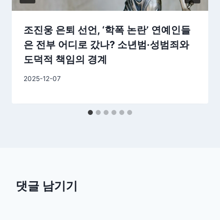
조진웅 은퇴 선언, ‘학폭 논란’ 연예인들
은 전부 어디로 갔나? 소년범·성범죄와
도덕적 책임의 경계
By
2025-12-07
GS
이
슈
댓글 남기기