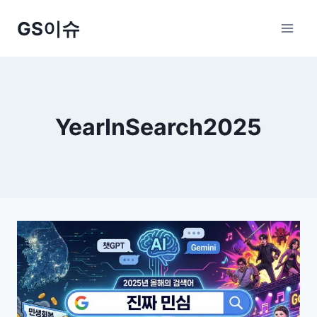
Skip
GS이슈
to
content
YearInSearch2025