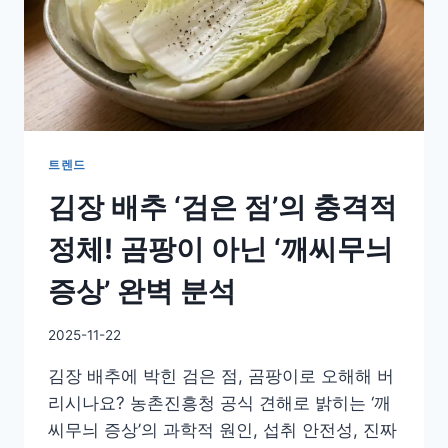
트렌드
김장 배추 ‘검은 점’의 충격적
정체! 곰팡이 아닌 ‘깨씨무늬
증상’ 완벽 분석
By
2025-11-22
GS
김장 배추에 박힌 검은 점, 곰팡이로 오해해 버
이
슈
리시나요? 농촌진흥청 공식 견해로 밝히는 ‘깨
씨무늬 증상’의 과학적 원인, 섭취 안전성, 진짜