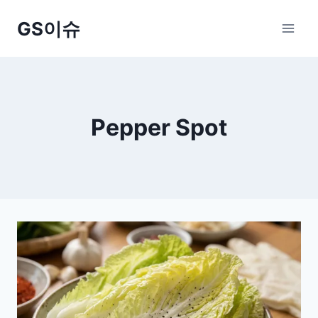
Skip
GS이슈
to
content
Pepper Spot