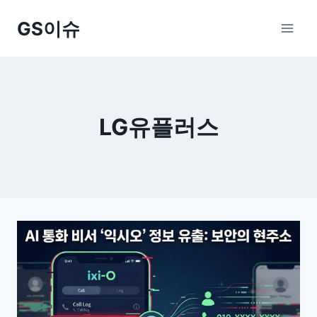
Skip
GS이슈
to
content
LG유플러스