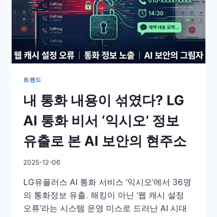
트렌드
내 통화 내용이 섞였다? LG
AI 통화 비서 ‘익시오’ 정보
유출로 본 AI 보안의 현주소
By
2025-12-06
GS
LG유플러스 AI 통화 서비스 ‘익시오’에서 36명
이
슈
의 통화정보 유출. 해킹이 아닌 ‘웹 캐시 설정
오류’라는 시스템 운영 미스로 드러난 AI 시대