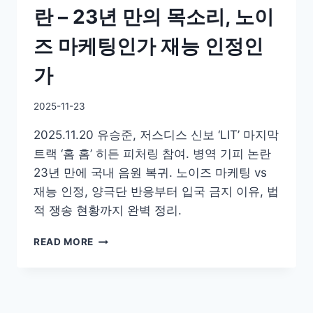
란 – 23년 만의 목소리, 노이
즈 마케팅인가 재능 인정인
가
By
2025-11-23
GS
2025.11.20 유승준, 저스디스 신보 ‘LIT’ 마지막
이
슈
트랙 ‘홈 홈’ 히든 피처링 참여. 병역 기피 논란
23년 만에 국내 음원 복귀. 노이즈 마케팅 vs
재능 인정, 양극단 반응부터 입국 금지 이유, 법
적 쟁송 현황까지 완벽 정리.
실
READ MORE
검
1
위
유
승