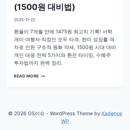
(1500원 대비법)
By
2025-11-22
GS
환율이 7개월 만에 1475원 최고치 기록! 서학
이
슈
개미·여행자·직장인 모두 타격. 한미 성장률 격
차로 인한 구조적 원화 약세, 1500원 시대 대비
개인 대응 전략 5가지와 환전 타이밍, 수혜주
투자법까지 완벽 정리.
환
READ MORE
율
1470
원
돌
파!
내
© 2026 GS이슈 - WordPress Theme by
Kadence
지
WP
갑
지