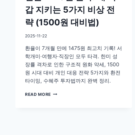
갑 지키는 5가지 비상 전
략 (1500원 대비법)
By
2025-11-22
GS
환율이 7개월 만에 1475원 최고치 기록! 서
이
슈
학개미·여행자·직장인 모두 타격. 한미 성
장률 격차로 인한 구조적 원화 약세, 1500
원 시대 대비 개인 대응 전략 5가지와 환전
타이밍, 수혜주 투자법까지 완벽 정리.
환
READ MORE
율
1470
원
돌
파!
내