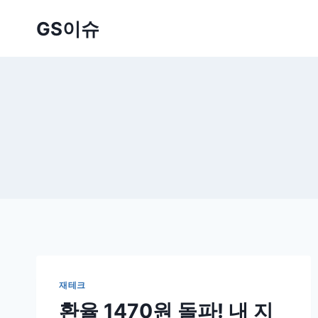
Skip
GS이슈
to
content
재테크
환율 1470원 돌파! 내 지