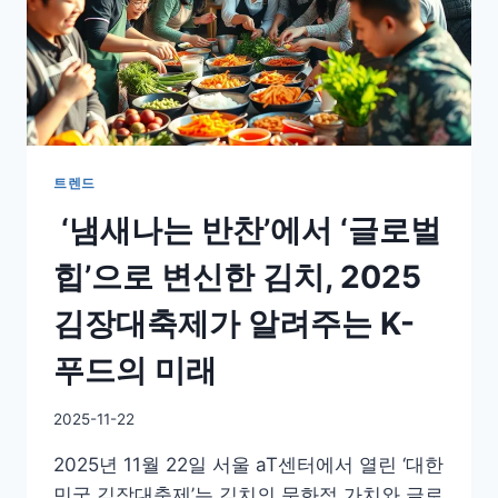
트렌드
‘냄새나는 반찬’에서 ‘글로벌
힙’으로 변신한 김치, 2025
김장대축제가 알려주는 K-
푸드의 미래
By
2025-11-22
GS
2025년 11월 22일 서울 aT센터에서 열린 ‘대한
이
슈
민국 김장대축제’는 김치의 문화적 가치와 글로