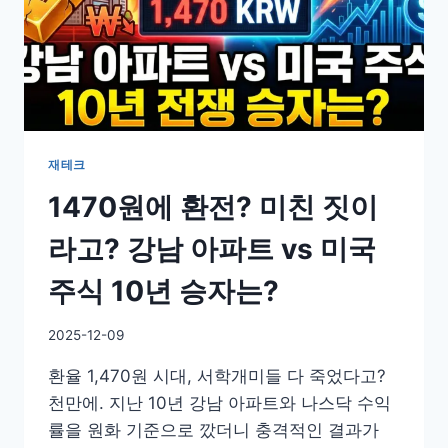
재테크
1470원에 환전? 미친 짓이
라고? 강남 아파트 vs 미국
주식 10년 승자는?
By
2025-12-09
GS
환율 1,470원 시대, 서학개미들 다 죽었다고?
이
슈
천만에. 지난 10년 강남 아파트와 나스닥 수익
률을 원화 기준으로 깠더니 충격적인 결과가