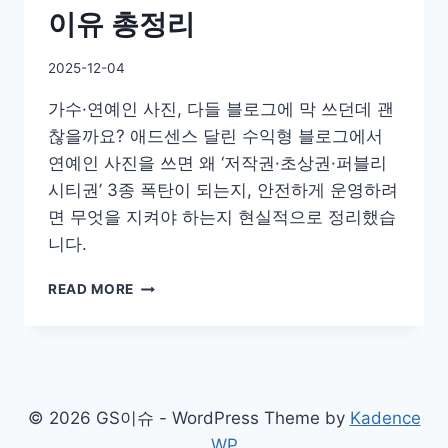
이유 총정리
By
2025-12-04
GS
가수·연예인 사진, 다들 블로그에 막 쓰던데 괜
이
슈
찮을까요? 애드센스 달린 수익형 블로그에서
연예인 사진을 쓰면 왜 ‘저작권·초상권·퍼블리
시티권’ 3종 폭탄이 되는지, 안전하게 운영하려
면 무엇을 지켜야 하는지 현실적으로 정리했습
니다.
연
READ MORE
예
인
사
진,
애
드
© 2026 GS이슈 - WordPress Theme by
Kadence
센
WP