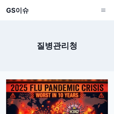
Skip
GS이슈
to
content
질병관리청