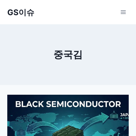
Skip
GS이슈
to
content
중국김