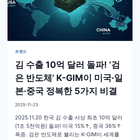
트렌드
김 수출 10억 달러 돌파! ‘검
은 반도체’ K-GIM이 미국·일
본·중국 정복한 5가지 비결
By
2025-11-23
GS
2025.11.20 한국 김 수출 사상 최초 10억 달러
이
슈
(1조 5천억원) 돌파! 미국 15%↑, 중국 36%↑
폭증. 검은 반도체로 불리는 K-GIM이 세계를