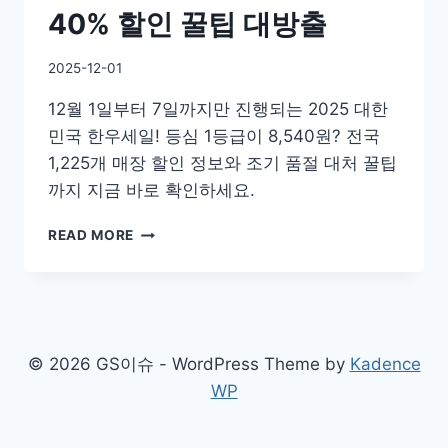
40% 할인 꿀팁 대방출
By
2025-12-01
GS
12월 1일부터 7일까지만 진행되는 2025 대한
이
슈
민국 한우세일! 등심 1등급이 8,540원? 전국
1,225개 매장 할인 정보와 조기 품절 대처 꿀팁
까지 지금 바로 확인하세요.
[긴
READ MORE
급]
오
늘
부
터
딱
© 2026 GS이슈 - WordPress Theme by
Kadence
7
WP
일
간!
‘대