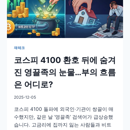
재테크
코스피 4100 환호 뒤에 숨겨
진 영끌족의 눈물…부의 흐름
은 어디로?
By
2025-12-05
GS
코스피 4100 돌파에 외국인·기관이 쌍끌이 매
이
슈
수했지만, 같은 날 ‘영끌족’ 검색어가 급상승했
습니다. 고금리에 집까지 잃는 사람들과 비트