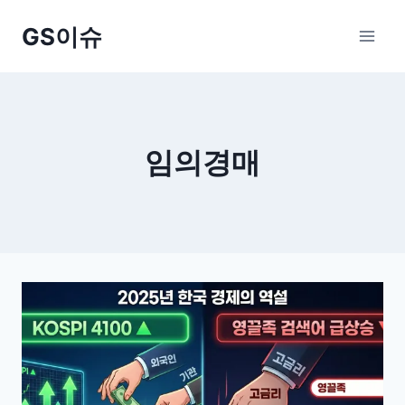
Skip
GS이슈
to
content
임의경매