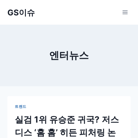
Skip
GS이슈
to
content
엔터뉴스
트렌드
실검 1위 유승준 귀국? 저스
디스 ‘홈 홈’ 히든 피처링 논