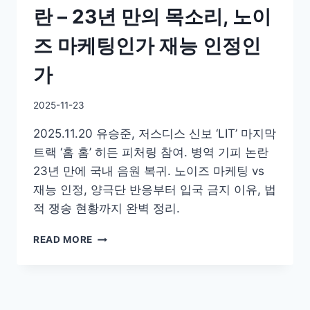
란 – 23년 만의 목소리, 노이
즈 마케팅인가 재능 인정인
가
By
2025-11-23
GS
2025.11.20 유승준, 저스디스 신보 ‘LIT’ 마지막
이
슈
트랙 ‘홈 홈’ 히든 피처링 참여. 병역 기피 논란
23년 만에 국내 음원 복귀. 노이즈 마케팅 vs
재능 인정, 양극단 반응부터 입국 금지 이유, 법
적 쟁송 현황까지 완벽 정리.
실
READ MORE
검
1
위
유
승