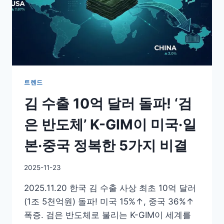
트렌드
김 수출 10억 달러 돌파! ‘검
은 반도체’ K-GIM이 미국·일
본·중국 정복한 5가지 비결
By
2025-11-23
GS
2025.11.20 한국 김 수출 사상 최초 10억 달러
이
슈
(1조 5천억원) 돌파! 미국 15%↑, 중국 36%↑
폭증. 검은 반도체로 불리는 K-GIM이 세계를