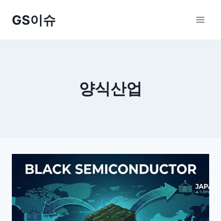
Skip
GS이슈
to
content
양식산업