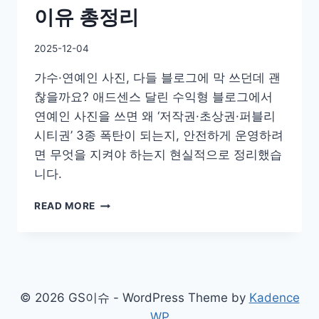
이유 총정리
By
2025-12-04
GS
가수·연예인 사진, 다들 블로그에 막 쓰던데 괜
이
슈
찮을까요? 애드센스 달린 수익형 블로그에서
연예인 사진을 쓰면 왜 ‘저작권·초상권·퍼블리
시티권’ 3종 폭탄이 되는지, 안전하게 운영하려
면 무엇을 지켜야 하는지 현실적으로 정리했습
니다.
연
READ MORE
예
인
사
진,
애
드
© 2026 GS이슈 - WordPress Theme by
Kadence
센
WP