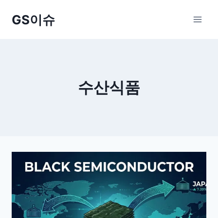
Skip
GS이슈
to
content
수산식품