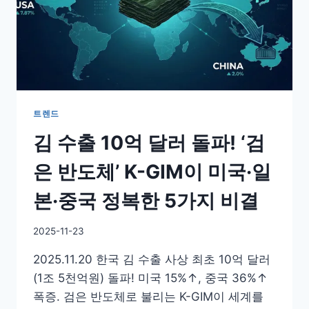
트렌드
김 수출 10억 달러 돌파! ‘검
은 반도체’ K-GIM이 미국·일
본·중국 정복한 5가지 비결
By
2025-11-23
GS
2025.11.20 한국 김 수출 사상 최초 10억 달러
이
슈
(1조 5천억원) 돌파! 미국 15%↑, 중국 36%↑
폭증. 검은 반도체로 불리는 K-GIM이 세계를