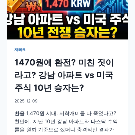
재테크
1470원에 환전? 미친 짓이
라고? 강남 아파트 vs 미국
주식 10년 승자는?
By
2025-12-09
GS
환율 1,470원 시대, 서학개미들 다 죽었다고?
이
슈
천만에. 지난 10년 강남 아파트와 나스닥 수익
률을 원화 기준으로 깠더니 충격적인 결과가