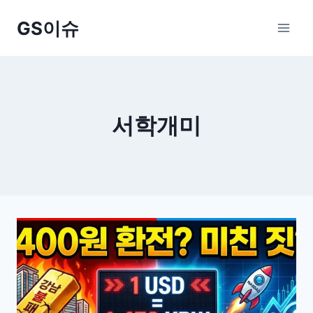
Skip
GS이슈
to
content
서학개미