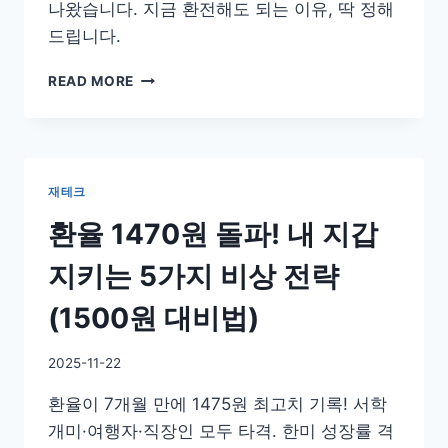
나왔습니다. 지금 환전해도 되는 이유, 딱 정해
드립니다.
1470
READ MORE
원
에
환
전?
미
재테크
친
짓
환율 1470원 돌파! 내 지갑
이
라
지키는 5가지 비상 전략
고?
강
(1500원 대비법)
남
아
By
2025-11-22
파
GS
트
환율이 7개월 만에 1475원 최고치 기록! 서학
이
VS
슈
개미·여행자·직장인 모두 타격. 한미 성장률 격
미