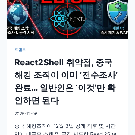
트렌드
React2Shell 취약점, 중국
해킹 조직이 이미 ‘전수조사’
완료… 일반인은 ‘이것’만 확
인하면 된다
By
2025-12-06
GS
중국 해킹조직이 12월 3일 공개 직후 몇 시간
이
슈
만에 대규모 스캔 및 공격 시도한 React2Shell