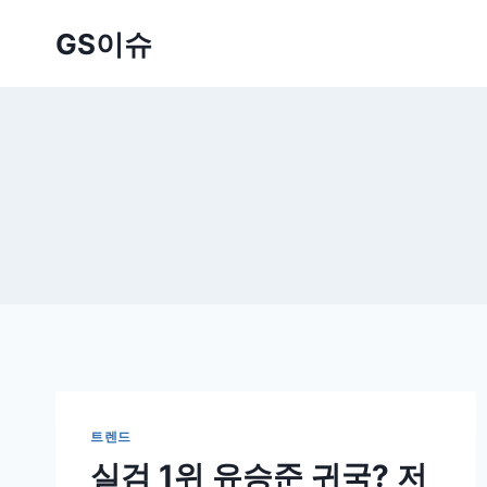
Skip
GS이슈
to
content
트렌드
실검 1위 유승준 귀국? 저