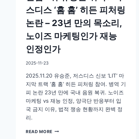
스디스 ‘홈 홈’ 히든 피처링
논란 – 23년 만의 목소리,
노이즈 마케팅인가 재능
인정인가
By
2025-11-23
GS
2025.11.20 유승준, 저스디스 신보 ‘LIT’ 마
이
슈
지막 트랙 ‘홈 홈’ 히든 피처링 참여. 병역 기
피 논란 23년 만에 국내 음원 복귀. 노이즈
마케팅 vs 재능 인정, 양극단 반응부터 입
국 금지 이유, 법적 쟁송 현황까지 완벽 정
리.
실
READ MORE
검