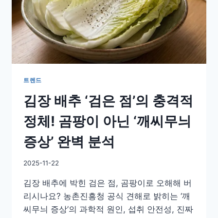
트렌드
김장 배추 ‘검은 점’의 충격적
정체! 곰팡이 아닌 ‘깨씨무늬
증상’ 완벽 분석
By
2025-11-22
GS
김장 배추에 박힌 검은 점, 곰팡이로 오해해 버
이
슈
리시나요? 농촌진흥청 공식 견해로 밝히는 ‘깨
씨무늬 증상’의 과학적 원인, 섭취 안전성, 진짜