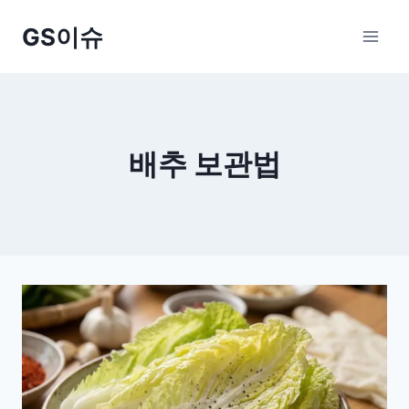
Skip
GS이슈
to
content
배추 보관법