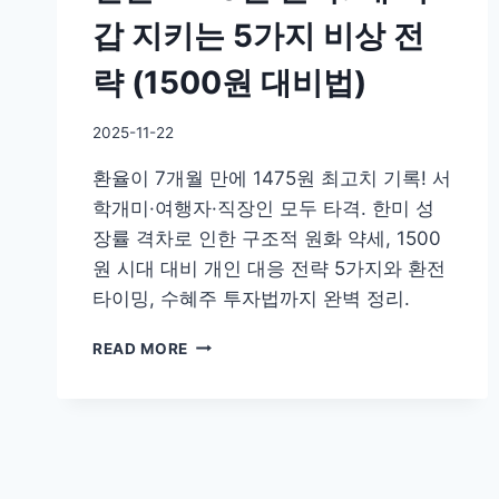
갑 지키는 5가지 비상 전
략 (1500원 대비법)
By
2025-11-22
GS
환율이 7개월 만에 1475원 최고치 기록! 서
이
슈
학개미·여행자·직장인 모두 타격. 한미 성
장률 격차로 인한 구조적 원화 약세, 1500
원 시대 대비 개인 대응 전략 5가지와 환전
타이밍, 수혜주 투자법까지 완벽 정리.
환
READ MORE
율
1470
원
돌
파!
내