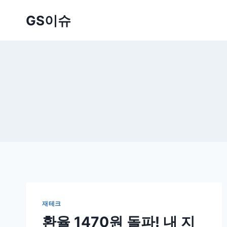
Skip
GS이슈
to
content
재테크
환율 1470원 돌파! 내 지