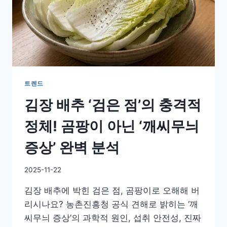
트렌드
김장 배추 ‘검은 점’의 충격적
정체! 곰팡이 아닌 ‘깨씨무늬
증상’ 완벽 분석
By
2025-11-22
GS
김장 배추에 박힌 검은 점, 곰팡이로 오해해 버
이
슈
리시나요? 농촌진흥청 공식 견해로 밝히는 ‘깨
씨무늬 증상’의 과학적 원인, 섭취 안전성, 진짜