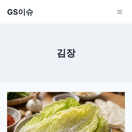
Skip
GS이슈
to
content
김장