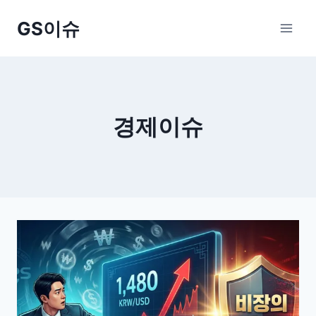
Skip
GS이슈
to
content
경제이슈