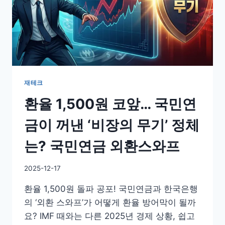
재테크
환율 1,500원 코앞… 국민연
금이 꺼낸 ‘비장의 무기’ 정체
는? 국민연금 외환스와프
By
2025-12-17
GS
환율 1,500원 돌파 공포! 국민연금과 한국은행
이
슈
의 ‘외환 스와프’가 어떻게 환율 방어막이 될까
요? IMF 때와는 다른 2025년 경제 상황, 쉽고