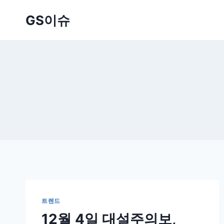
Skip
GS이슈
to
content
트렌드
12월 4일 대설주의보,