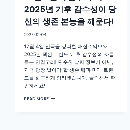
2025년 기후 감수성이 당
신의 생존 본능을 깨운다!
By
2025-12-04
GS
12월 4일 전국을 강타한 대설주의보와
이
슈
2025년 핵심 트렌드 ‘기후 감수성’의 소름
돋는 연결고리! 단순한 날씨 정보가 아닌,
지금 당장 알아야 할 생존 팁과 미래 트렌
드를 화끈하게 정리했습니다. 클릭해서 확
인하세요!
12
READ MORE
월
4
일
대
설